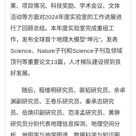
果、项目情况、科技奖励、学术会议、文体
活动等方面对
2024
年度实验室的工作进展进
行了回顾总结。本年度
实验室
完成重组工
作，发布全球首个地理大模型
“
坤元
”
，发表
Science
、
Nature
子刊和
Science
子刊及领域
顶刊等重要论文
13
篇，人才
梯队
建设得到良
好发展。
随后，程维明研究员、裴韬研究员、余卓
渊副研究员、王卷乐研究员、秦承志研究
员、岳焕印副研究员、范泽孟研究员、黄翀
研究员分别代表地理信息探测、地理空间分
析、地图学与地学图谱、数据科学与知识服