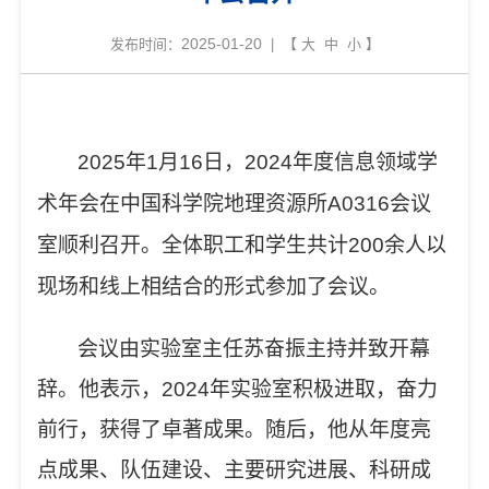
2025-01-20
发布时间：
| 【
大
中
小
】
2025
年
1
月
16
日，
2024
年度信息领域学
术年会在中国科学院地理资源所
A0316
会议
室顺利召开。全体职工
和
学生共计
200
余人以
现场和线上相结合的形式参加了会议。
会议由
实验室
主任苏奋振主持
并
致开幕
辞
。
他表示，
2024
年实验室积极进取，奋力
前行，获得了卓著成果。随后，
他
从年度
亮
点成果、队伍建设、主要研究进展、科研成