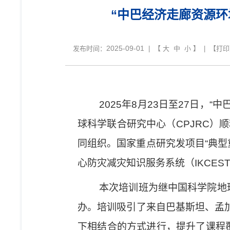
“中巴经济走廊资源
2025-09-01
发布时间：
| 【
大
中
小
】 | 【
打印
2025
年
8
月
23
日至
27
日，
“
中
球科学联合研究中心（
CPJRC
）
顺
同组织。国家重点研究发项目
“
典型
心防灾减灾知识服务系统（
IKCES
本次培训班为继中国科学院地
办。培训吸引了来自巴基斯坦、孟
下相结合的方式进行，提升了课程