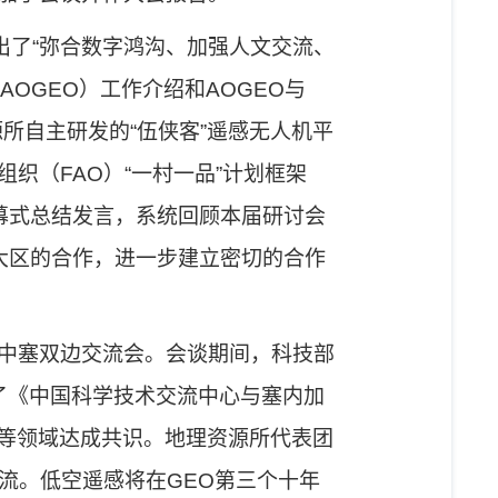
出了
“
弥合数字鸿沟、加强人文交流、
AOGEO
）工作介绍和
AOGEO
与
源所自主研发的
“
伍侠客
”
遥感无人机平
组织（
FAO
）
“
一村一品
”
计划框架
幕式总结发言，
系统回顾本届研讨会
大区的
合作
，
进一步
建立密切的合作
中塞双边交流会。会谈
期
间，科技部
了
《中国科学技术交流中心与塞内加
等领域达成共识。
地理资源所
代表团
流。
低空遥感
将
在
GEO
第三个十年