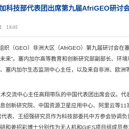
加科技部代表团出席第九届AfriGEO研讨
】 【
关闭
】
组织（
GEO
）非洲大区（
AfriGEO
）第九届研讨会在
未来
”
。塞内加尔高等教育和创新研究部副部长、环境
、塞内加尔生态监测中心主任，以及来自非洲、欧洲
技术交流中心主任高翔带队的中国代表团出席会议。代
息创新研究院、中国资源卫星应用中心、阿里云等
11
席代表、王绍强
研究员
作为科技部委托中方参会协调负
研
和姜招彩
博士
分别作为无人机和
GIES
项目组成员参