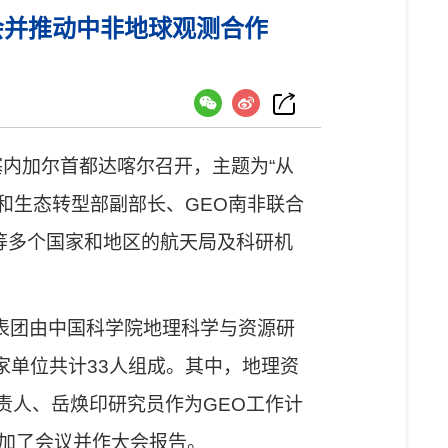
会并推动中非地球观测合作
塞内加尔首都达喀尔召开，主题为
“
从
和生态转型部副部长、
GEO
南非联合
等多个国家和地区的航天局及科研机
表团由中国科学院地理科学与资源研
家单位共计
33
人组成。其中，
地理资
责人、岳焕印
研究员
作为
GEO
工作计
加了会议并作大会报告。