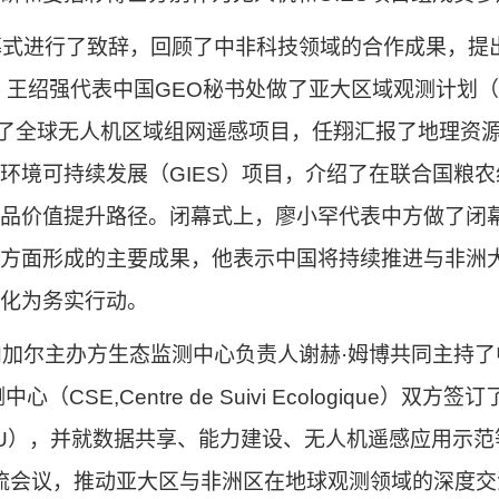
幕式进行了致辞，回顾了中非科技领域的合作成果，提
。
王绍强
代表中国
GEO
秘书处做了亚大区域观测计划（
了全球无人机区域组网遥感项目，任翔
汇报了地理资
环境可持续发展（
GIES
）项目，介绍
了
在联合国粮农
品价值提升路径。
闭幕式上，
廖小罕代表中方做了闭
方面形成的主要成果，
他表示中国将持续
推进
与非洲
化为务实行动
。
内加尔主办方生态监测中心负责人谢赫
·
姆博共同主持了
测中心（
CSE,Centre de Suivi Ecologique
）双方签订
U
）
，并就数据共享、能力建设、无人机遥感应用示范
流会议，推动亚大区与非洲区在地球观测领域的
深度交