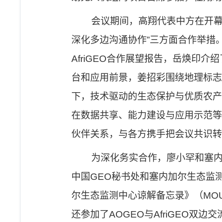
会议期间，高翔
代表中方在开
深化多边沟通协作
”
三方面合作举措
AfriGEO
合作展望报告，岳焕印
介绍
台和应用前景，姜招彩
围绕地理标志
下，技术驱动的生态保护与优质农产
在数据共享、能力建设与应用示范等
伙伴
关系
，
与各方携手把会议共识转
为深化务实合作，廖小罕
和塞
中国
GEO
秘书处和塞内加尔生态监
尔生态监测中心谅解备忘录》（
MO
还
参加了
AOGEO
与
AfriGEO
双边交