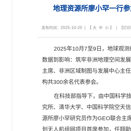
地理资源所廖小罕一行参
2025-10-20
发布时间：
| 【
大
中
小
】 | 【
打印
2025
年
10
月
7
至
9
日，地球观测
数据到影响：筑牢非洲地理空间发展
主席、非洲区域制图与发展中心主任
构共
300
余名代表参会。
在科技部指导下，由中国科学
究所、清华大学、中国科学院空天信
源所
廖小罕
研究
员
作为
GEO
联合主
划无人机组网项目首席参加，任翔
助