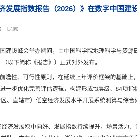
济发展指数报告（2026）》在数字中国建
】 【
关闭
】
国建设峰会
举办
期间，由中国科学院地理科学与资源
》（
以下简称
《报告》）正式对外发布。
前瞻性、可行性原则，
在延续上年评价框架的基础上
进一步优化完善评估
逻辑
，构建形成
“
3
层级
、
84
项指
治区
、
直辖市）
低空经济发展水平开展系统
测算与综合
空经济发展稳中向好、发展指数持续提升，场景活力、