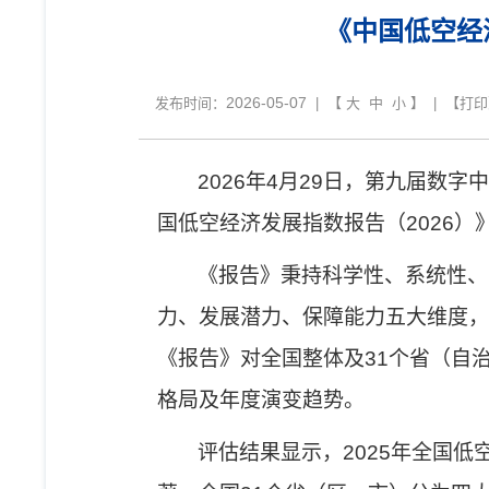
《中国低空经
2026-05-07
发布时间：
| 【
大
中
小
】 | 【
打印
2026
年
4
月
29
日，第九届数字中
国低空经济发展指数报告
（
2026
）
《报告》
秉持科学性、系统性、
力、发展潜力、保障能力
五大
维度，
《报告》对全国整体及
31
个省
（自
格局
及
年度
演变
趋势。
评估结果显示，
2025
年全国低