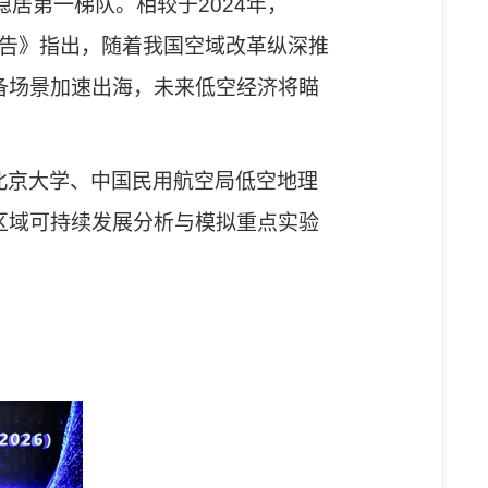
稳居第一梯队
。
相较于
2024
年，
告》指出，
随着我国
空域改革纵深推
备场景加速出海，未来低空经济将
瞄
北京大学、中国民用航空局低空地理
区域可持续发展分析与模拟重点实验
。