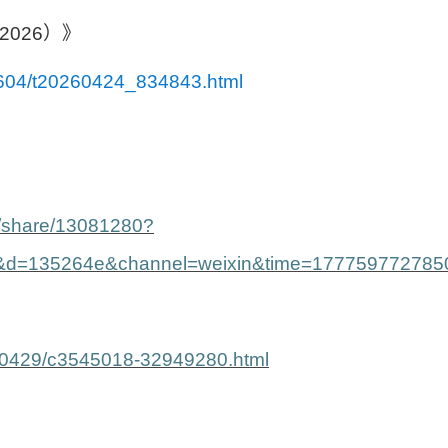
2026
）》
02604/t20260424_834843.html
2/share/13081280?
&d=135264e&channel=weixin&time=177759772785
26/0429/c3545018-32949280.html