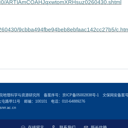
/04/30/ARTIAmCOAHJqxwtomXRHsuz0260430.shtml
20260430/9cbba494fbe94beb8ebfaac142cc27b5/c.htm
学院地理科学与资源研究所 备案序号：
京ICP备05002838号-1
文保网安备案号：1
甲11号 邮编：100101 电话：010-64889276
snrr.ac.cn
在线留言
联系我们
所长信箱