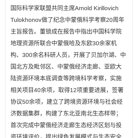
国际科学家联盟共同主席
Arnold Kirillovich
Tulokhonov
做了纪念中蒙俄科学考察
20
周年
主旨报告。
董锁成在报告中指出中国科学院
地理资源所联合中蒙俄哈及东欧
30
余家机
构、
300
余名科研人员，开展了贝加尔湖、中
国北方及毗邻区、中蒙俄经济走廊、亚欧大
陆资源环境本底调查等跨境科学考察，实施
相关项目
40
余项，取得
12
项重要进展，
签署
协议
50
余项，建立了跨境资源环境与社会经
济数据集群，构建了东北亚南北生态样带；
首次完成中蒙俄经济走廊生态经济区划与投
资环境评价，提出绿色发展模式与生态安全