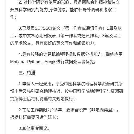
2.
对科学研究有浓厚的兴趣，具备团队合作精神和独立
开展科学研究的能力
,
身体健康，能胜任野外调研和考察工
作；
3.
已发表
SCI/SSCI
论文（第一作者或通讯作者）
1
篇及以
上，或中文核心期刊发表（第一作者或通讯作者）
3
篇及以上
的学术论文，具有良好的英文写作和阅读能力；
4.
具有较强的计算机编程建模和数据分析能力，熟练应用
Matlab
、
Python
、
Arcgis
进行数据处理者优先。
三、待遇
1.
申请人一经录用，享受中国科学院地理科学资源研究所
博士后及特别研究助理待遇，按中国科学院地理科学与资源研
究所博士后福利待遇有关规定执行；
2.
在站工作期限为
2-3
年，要求全脱产（非定向类型），
根据科研需要可适当延长；
3.
其他事宜面议。