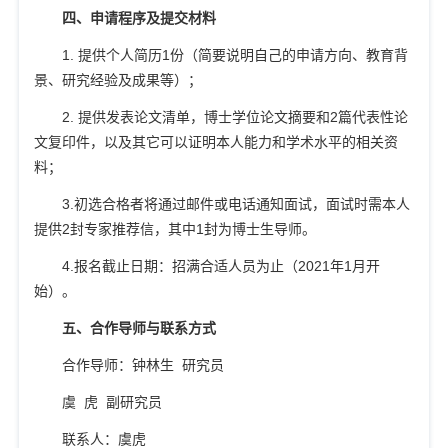
四、申请程序及提交材料
1.
提供个人简历
1
份（简要说明自己的申请方向、教育背
景、研究经验及成果等）；
2.
提供发表论文清单，博士学位论文摘要和
2
篇代表性论
文复印件，以及其它可以证明本人能力和学术水平的相关资
料；
3.
初选合格者将通过邮件或电话通知面试，面试时需本人
提供
2
封专家推荐信，其中
1
封为博士生导师。
4.
报名截止日期：招满合适人员为止（
2021
年
1
月开
始）。
五
、合作导师与
联系方式
合作导师：钟林生
研究员
虞
虎
副研究员
联系人：虞虎