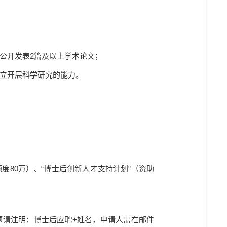
公开发表
2
篇及以上学术论文；
立开展科学研究的能力。
额度
80
万）、“博士后创新人才支持计划”（资助
题请注明：博士后应聘
+
姓名，申请人需在邮件