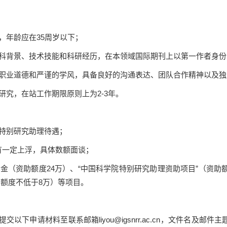
，年龄应在
35
周岁以下；
科背景、技术技能和科研经历，在本领域国际期刊上以第一作者身份
职业道德和严谨的学风，具备良好的沟通表达、团队合作精神以及独
研究，在站工作期限原则上为
2-3
年。
特别研究助理待遇；
有一定上浮，具体数额面谈；
基金（资助额度
24
万）、“中国科学院特别研究助理资助项目”（资助
助额度不低于
8
万）等项目。
提交以下申请材料至联系邮箱
liyou@igsnrr.ac.cn
，文件名及邮件主