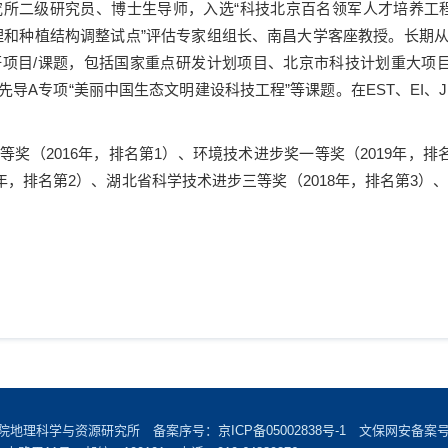
所二级研究员、博士生导师，入选“科技北京百名领军人才培养工
理和种植结构调整试点
”
评估专家组组长、南昌大学客座教授。长期
研项目
/
课题，包括国家重点研发计划项目、北京市科技计划重大项
先导
A
专项“美丽中国生态文明建设科技工程”等课题。在
EST
、
EI
、
一等奖（
2016
年，排名第
1
）、环境技术进步奖一等奖（
2019
年，排
年，排名第
2
）、湖北省科学技术进步三等奖（
2018
年，排名第
3
）
学院地理科学与资源研究所 备案序号：
京ICP备05002838号-1
文保网安备案号：1