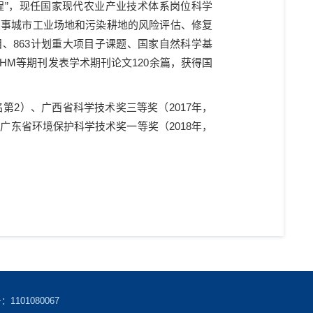
程”，现任国家现代农业产业技术体系岗位科学
从事城市工业场地和污染耕地的风险评估、修复
目、
863
计划重大项目子课题、国家自然科学基
JHM
等期刊发表学术期刊论文
120
余篇，获得国
名第
2
）、广西省科学技术奖三等奖（
2017
年，
、广东省环境保护科学技术奖一等奖（
2018
年，
101080067