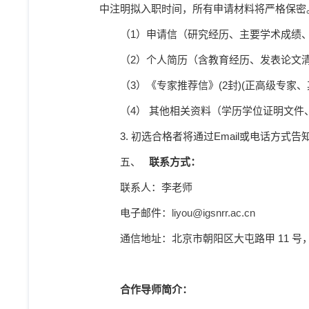
中注明拟入职时间，所有申请材料将严格保密
（
1
）申请信（研究经历、主要学术成绩
（
2
）个人简历（含教育经历、发表论文
（
3
）《专家推荐信》
(2
封
)(
正高级专家、
（4）
其他相关资料（学历学位证明文件
3.
初选合格者将通过
Email
或电话方式告
五、
联系方式：
联系人：李老师
电子邮件：
liyou@igsnrr.ac.cn
通信地址：北京市朝阳区大屯路甲
11
号
合作导师简介：