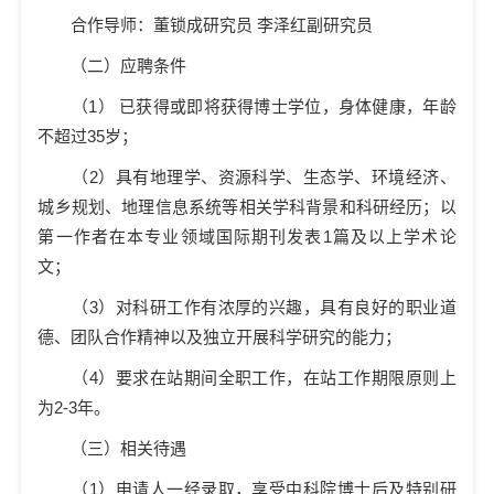
合作导师：董锁成研究员 李泽红副研究员
（二）应聘条件
（
1
） 已获得或即将获得博士学位，身体健康，年龄
不超过
35
岁；
（
2
）具有地理学、资源科学、生态学、环境经济、
城乡规划、地理信息系统等相关学科背景和科研经历；以
第一作者在本专业领域国际期刊发表
1
篇及以上学术论
文；
（
3
）对科研工作有浓厚的兴趣，具有良好的职业道
德、团队合作精神以及独立开展科学研究的能力；
（
4
）要求在站期间全职工作，在站工作期限原则上
为
2-3
年。
（三）相关待遇
（
1
）申请人一经录取，享受中科院博士后及特别研