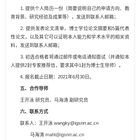
1.
提供个人简历一份（简要说明自己的申请方向、教
育背景、研究经验及成果等），发送到联系人邮箱；
2.
提供发表论文清单，博士学位论文摘要和
5
篇代表
性论文，以及其它可以证明本人能力和学术水平的相关资
料，发送到联系人邮箱；
3.
初选合格者将通过邮件或电话通知面试（并通知本
人提供
2
封专家推荐信，要求其中
1
封为博士生导师）。
4.
报名截止日期：
2021
年
6
月
30
日。
五、合作导师
王开泳 研究员、马海涛 副研究员
六、联系方式
联系人：王开泳
wangky@igsnrr.ac.cn
马海涛
maht@igsnrr.ac.cn