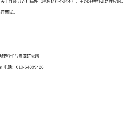
相关工作能力的扫描件（应聘材料不退还），主题注明科研助理应聘。
进行面试。
地理科学与资源研究所
cn
电话：
010-64889428