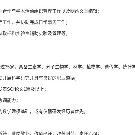
外合作与学术活动组织管理工作以及网站文案编辑；
等工作，并协助完成日常事务工作；
查取样和实验室辅助实验及管理等。
超过
35
岁，具备生态学、分子生物学、林学、植物学、遗传学、统计
立开展科学研究并具有良好的职业道德；
发表
SCI
论文
1
篇及以上；
协调能力；
的数学建模基础，或有仪器研发经历者优先。
道德；爱岗敬业，作风严谨；吃苦耐劳，责任心强；