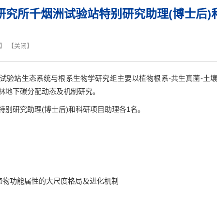
研究所千烟洲试验站特别研究助理(博士后)
】 【
关闭
】
试验站生态系统与根系生物学研究组主要以植物根系
-
共生真菌
-
土
林地下碳分配动态及机制研究。
特别研究助理
(
博士后
)
和科研项目助理各
1
名。
植物功能属性的大尺度格局及进化机制