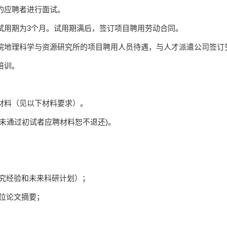
的应聘者进行面试。
试用期为
3
个月。试用期满后，签订项目聘用劳动合同。
院地理科学与资源研究所的项目聘用人员待遇，与人才派遣公司签订
培训。
材料（见以下材料要求）。
未通过初试者应聘材料恕不退还
)
。
究经验和未来科研计划）；
位论文摘要；