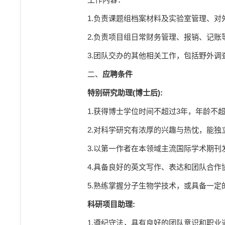
1.
负责课题组档案材料及实验室管理、对
2.
负责项目组日常财务管理、报销、记账
3.
团队交办的其他相关工作，包括野外调
二、
应聘条件
特别研究助理
(
博士后
):
1.
获得博士学位时间不超过
3
年，年龄不
2.
对科学研究有浓厚的兴趣与热忱，能独
3.
以第一作者在本领域主流国际学术期刊
4.
具备良好的英文写作、表达和团队合作
5.
熟练掌握分子生物学技术，或具备一定
科研项目助理
:
1.
遵纪守法，具有良好的团队意识和职业