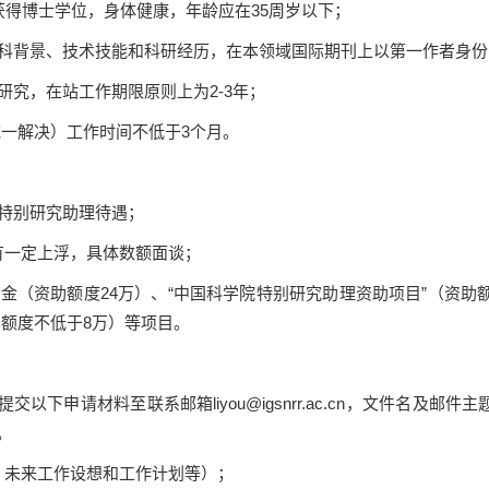
获得博士学位，身体健康，年龄应在
35
周岁以下；
科背景、技术技能和科研经历，在本领域国际期刊上以第一作者身份
研究，在站工作期限原则上为
2-3
年；
统一解决）工作时间不低于
3
个月。
特别研究助理待遇；
有一定上浮，具体数额面谈；
基金（资助额度
24
万）、
“
中国科学院特别研究助理资助项目
”
（资助
助额度不低于
8
万）等项目。
提交以下申请材料至联系邮箱
liyou@igsnrr.ac.cn
，文件名及邮件主
。
、未来工作设想和工作计划等）；