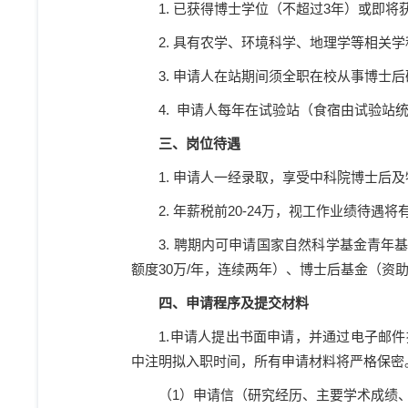
1.
已获得博士学位（不超过
3
年）或即将
2.
具有农学、环境科学、地理学等相关学
3.
申请人在站期间须全职在校从事博士后
4.
申请人每年在试验站（食宿由试验站
三、岗位待遇
1.
申请人一经录取，享受中科院博士后及
2.
年薪税前
20-24
万，视工作业绩待遇将
3.
聘期内可申请国家自然科学基金青年
额度
30
万
/
年，连续两年）、博士后基金（资
四、申请程序及提交材料
1.
申请人提出书面申请，并通过电子邮件
中注明拟入职时间，所有申请材料将严格保密
（
1
）申请信（研究经历、主要学术成绩