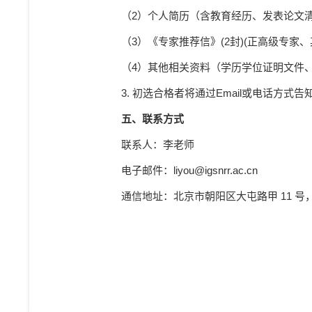
（
2
）个人简历（含教育经历、发表论文
（
3
）《专家推荐信》
(2
封
)(
正高级专家、
（
4
）其他相关资料（学历学位证明文件
3.
初选合格者将通过
Email
或电话方式告
五、联系方式
联系人：李老师
电子邮件：
liyou@igsnrr.ac.cn
通信地址：北京市朝阳区大屯路甲
11
号