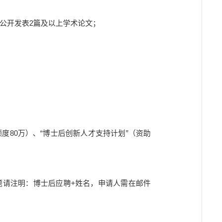
公开发表
2
篇及以上学术论文；
额度
80
万）、
“
博士后创新人才支持计划
”
（资助
题请注明：博士后应聘
+
姓名，申请人需在邮件