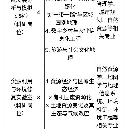
续发展分
管理学、
镇化
析与模拟
4
城市规
3.“一带一路”与区域
实验室
划、自然
国别地理
（科研岗
资源等相
4.
数字乡村与农业信
位）
关专业
息化工程
5. 旅游与社会文化地
理
自然资源
学、地图
资源利用
1.资源经济与区域生
学与地理
与环境修
态经济
信息系
复实验室
3
2.有机固废资源化
统、环境
（科研岗
3.土地资源变化及其
科学、环
位）
生态与气候效应
境工程等
相关专业