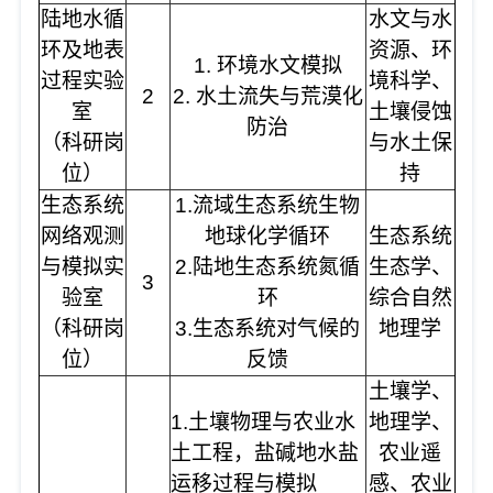
陆地水循
水文与水
环及地表
资源、环
1. 环境水文模拟
过程实验
境科学、
2
2. 水土流失与荒漠化
室
土壤侵蚀
防治
（科研岗
与水土保
位）
持
生态系统
1.流域生态系统生物
网络观测
地球化学循环
生态系统
与模拟实
2.陆地生态系统氮循
生态学、
3
验室
环
综合自然
（科研岗
3.生态系统对气候的
地理学
位）
反馈
土壤学、
1.土壤物理与农业水
地理学、
土工程，盐碱地水盐
农业遥
运移过程与模拟
感、农业