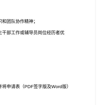
识和团队协作精神；
生干部工作或辅导员岗位经历者优
并将申请表（
PDF
签字版及
Word
版）