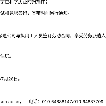
、学位和学历证的扫描件；
面试和竞聘答辩，答辩时间另行通知。
派遣公司与拟用工人员签订劳动合同，享受劳务派遣人
及住房。
年
7
月
26
日。
nrr.ac.cn
， 电话：
010-64888147/010-64887709