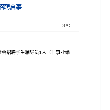
招聘启事
分享：
社会招聘学生辅导员
1
人（非事业编