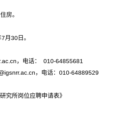
及住房。
年
7
月
30
日。
.ac.cn
，电话：
010-64855681
@igsnrr.ac.cn
，电话：
010-64889529
研究所岗位应聘申请表》