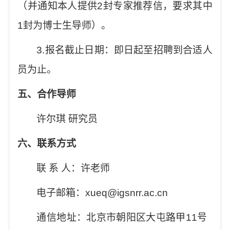
（并通知本人提供
2
封专家推荐信，要求其中
1
封为博士生导师）。
3.
报名截止日期：即日起至招聘到合适人
员为止。
五、合作导师
许尔琪
研究员
六、联系方式
联
系
人：许老师
电子邮箱：
xueq@igsnrr.ac.cn
通信地址：北京市朝阳区大屯路甲
11
号