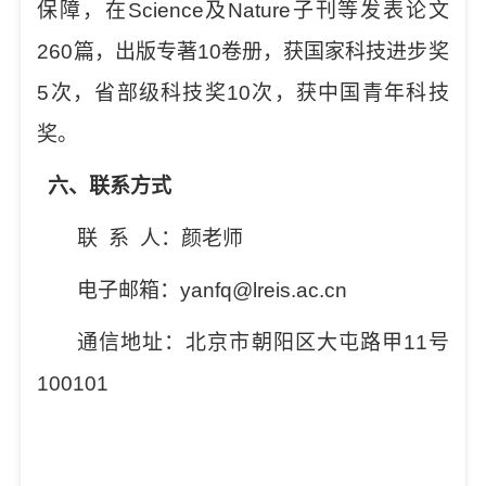
保障，在
Science
及
Nature
子刊等发表论文
260
篇，出版专著
10
卷册，获国家科技进步奖
5
次，省部级科技奖
10
次，获中国青年科技
奖。
六、联系方式
联
系
人：颜老师
电子邮箱：
yanfq@lreis.ac.cn
通信地址：北京市朝阳区大屯路甲
11
号
100101