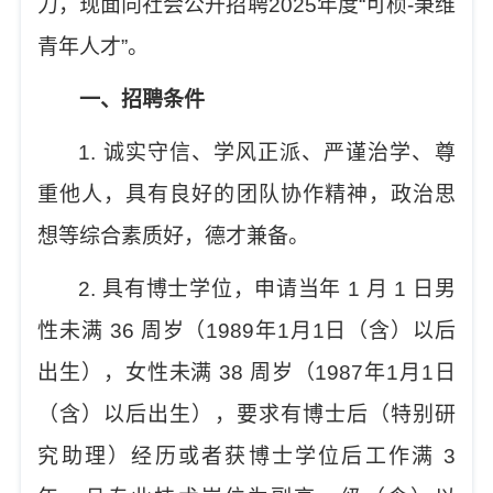
力，现面向社会公开招聘
202
5
年度
“
可桢
-
秉维
青年人才
”
。
一、招聘条件
1.
诚实守信、学风正派、严谨治学、尊
重他人，具有良好的团队协作精神，政治思
想等综合素质好，德才兼备。
2.
具有博士学位，申请当年
1
月
1
日男
性未满
36
周岁
（
198
9
年
1
月
1
日（含）以后
出生）
，女性未满
38
周岁
（
198
7
年
1
月
1
日
（含）以后出生）
，要求有博士后（特别研
究助理）经历或者获博士学位后工作满
3