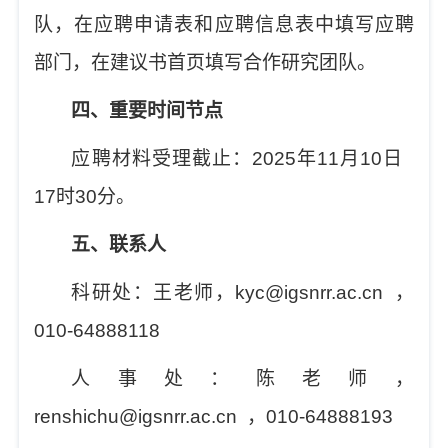
队，在应聘申请表和应聘信息表中填写应聘
部门，在建议书首页填写合作研究团队。
四、重要时间节点
应聘材料受理截止：
202
5
年
11
月
10
日
17
时
30
分。
五、联系人
科研处：
王
老师，
kyc
@igsnrr.ac.cn
，
010-6488
8118
人事处：陈老师，
renshichu@igsnrr.ac.cn
，
010-64888193