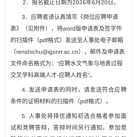
2
．报名截止日期为
2026
年
6
月
20
日。
3
．应聘者请认真填写《岗位应聘申请
表》（见附件），将
word
版申请表及签字件
的扫描件（
pdf
格式）发送至人事处电子邮箱
（
renshichu@igsnrr.ac.cn
），邮件及申请表
文件命名格式为：
“
应聘水文气象与地表过程
交叉学科高端人才
-
应聘人姓名
”
。
4.
发送申请表的同时，请发送符合应聘
条件的证明材料的扫描件（
pdf
格式）。
5.
人事处将择优通知初选合格者参加面
试和竞聘答辩，答辩时间另行通知。参加竞