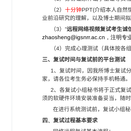
（
2
）
十分钟
PPT(
介绍本人自然
业前沿研究的理解，以及博士期间拟
（
3
）“
远程网络视频复试考生诚
zhaosheng
@igsnrr.ac.cn
，注明专
（
4
）完成心理测试（具体按各
三、复试时间与复试前的平台测试
1
、复试时间，因我所博士复试
家，请各位考生务必保持手机畅通。
2
、
各复试小组秘书将于正式复
须的软硬件环境安装准备妥当，随时
在进行系统测试前，复试小组秘
四、
复试过程基本要求