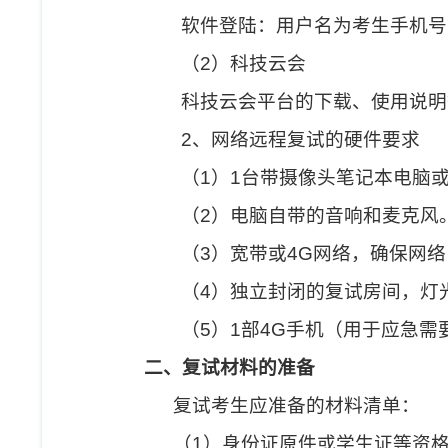
软件登陆：用户名为考生手机号
（
2
）科技云会
科技云会平台的下载、使用说明
2
、网络远程复试的硬件要求
（
1
）
1
台带摄像头笔记本电脑
（
2
）电脑自带的音响和麦克风
（
3
）宽带或
4G
网络，确保网络
（
4
）独立封闭的复试房间，灯
（
5
）
1
部
4G
手机（用于应急需
二、复试材料的准备
复试考生应准备的材料清单：
（
1
）身份证原件或学生证等资