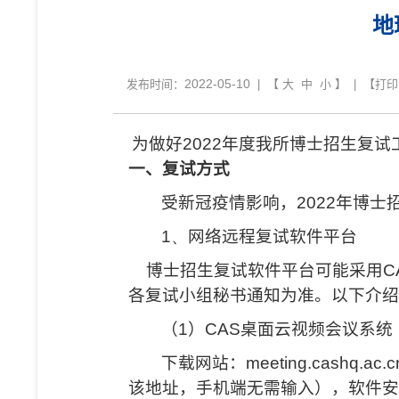
地
2022-05-10
发布时间：
| 【
大
中
小
】 | 【
打印
为做好
2022
年度我所博士招生复试
一、复试方式
受新冠疫情影响，
2022
年博士
1、
网络远程复试软件平台
博士招生复试软件平台可能采用
C
各复试小组秘书通知为准。以下介绍
（
1
）
CAS
桌面云视频会议系统
下载网站：
meeting.cashq.ac.c
该地址，手机端无需输入），软件安