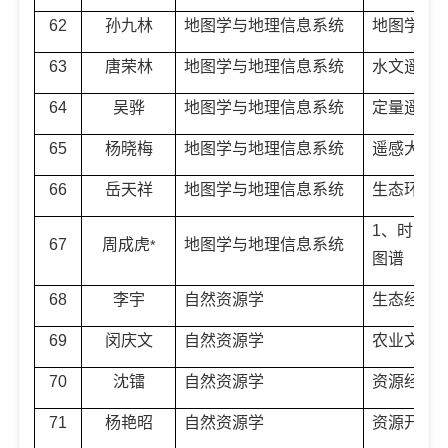
62
孙九林
地图学与地理信息系统
地图学与
63
唐荣林
地图学与地理信息系统
水文遥感
64
吴骅
地图学与地理信息系统
定量遥感
65
杨晓梅
地图学与地理信息系统
遥感大数
66
岳天祥
地图学与地理信息系统
生态环境
1
、时空大
67
周成虎
地图学与地理信息系统
*
图谱
68
李宇
自然资源学
生态经济
69
闵庆文
自然资源学
农业文化
70
沈镭
自然资源学
资源经济
71
杨艳昭
自然资源学
资源开发