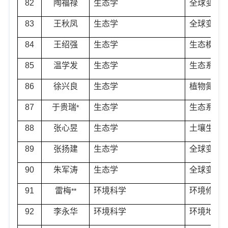
82
陶福禄
生态学
全球变化
83
王秋凤
生态学
全球变化
84
王绍强
生态学
生态模拟
85
温学发
生态学
生态系统
86
徐兴良
生态学
植物氮运
87
于贵瑞
生态学
生态系统
*
88
张心昱
生态学
土壤生态
89
张扬建
生态学
全球变化
90
朱军涛
生态学
全球变化
91
雷梅
环境科学
环境修复
**
92
李永华
环境科学
环境地理