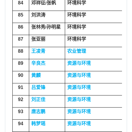
84
邓祥征
张帆
环境科学
环
/
85
刘洪涛
环境科学
环
86
张林秀
孙明星
环境科学
环
/
87
张亚丽
环境科学
环
88
王凌青
农业管理
农
89
辛良杰
资源与环境
地
90
黄麟
资源与环境
地
91
吕爱锋
资源与环境
地
92
刘正佳
资源与环境
地
93
唐志鹏
资源与环境
地
94
韩梦瑶
资源与环境
地