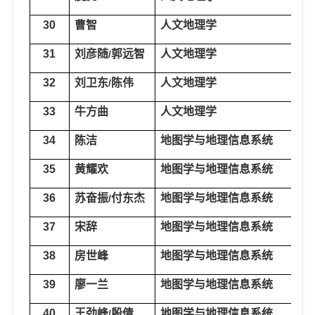
30
曹智
人文地理学
农
31
刘彦随
郭远智
人文地理学
农
/
32
刘卫东
陈伟
人文地理学
区
/
33
牛方曲
人文地理学
区
34
陈洁
地图学与地理信息系统
地
35
黄耀欢
地图学与地理信息系统
地
36
苏奋振
付东杰
地图学与地理信息系统
地
/
37
宋辞
地图学与地理信息系统
地
38
房世峰
地图学与地理信息系统
地
39
廖一兰
地图学与地理信息系统
地
40
王劲峰
殷倩
地图学与地理信息系统
地
/