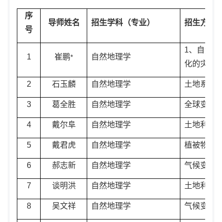
序
导师姓名
招生学科（专业）
招生方向
号
1
、自然灾
1
崔鹏
自然地理学
*
化的灾害
2
石玉麟
自然地理学
土地系统
3
葛全胜
自然地理学
全球变化
4
戴尔阜
自然地理学
土地利用
5
戴君虎
自然地理学
植被物候
6
郝志新
自然地理学
气候变化
7
谈明洪
自然地理学
土地利用
8
吴文祥
自然地理学
气候变化