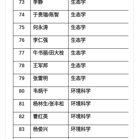
73
李静
生态学
生
74
于贵瑞
陈
智
生态学
生
/
75
何永涛
生态学
生
76
李仁强
生态学
生
77
牛书丽
田大
栓
生态学
生
/
78
王军邦
生态学
生
79
张雷明
生态学
生
80
韦炳干
环境科学
环
81
杨林生
张丰松
环境科学
环
/
82
曹红英
环境科学
环
83
杨俊兴
环境科学
环