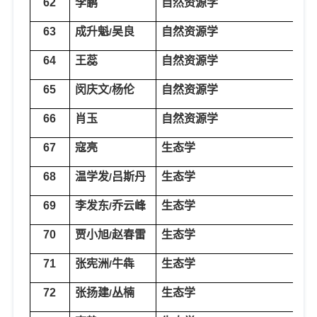
62
李鹏
自然资源学
资
63
成升魁
吴良
自然资源学
资
/
64
王蕊
自然资源学
资
65
闵庆文
杨伦
自然资源学
资
/
66
肖玉
自然资源学
资
67
寇亮
生态学
森
68
温学发
吕斯丹
生
态学
生
/
69
李发东
乔云
峰
生态学
生
/
70
贾小旭
赵春雷
生态学
生
/
71
张宪洲
牛犇
生态学
生
/
72
张扬建
丛楠
生态学
生
/