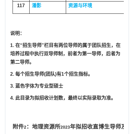
117
潘影
资源与环境
资
说明：
1.
在“招生导师”栏目有两位导师的属于团队招生，在
培养过程中执行双导师制，前者为第一导师，后者为
第二导师。
2.
每个招生导师
(
团队
)
有
1
个招生指标。
3.
蓝色字体为专业型硕士
4.
此目录为拟招收计划数，最终以实际录取为准。
附件
：地理资源所
年拟招收直博生导师及其
2
2023