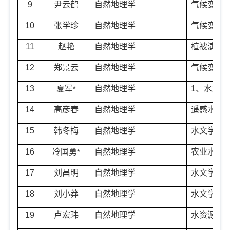
9
尹云鹤
自然地理学
气候变化
10
张学珍
自然地理学
气候变化
11
赵艳
自然地理学
植被演变
12
郑景云
自然地理学
气候变化
13
夏军
自然地理学
1
、水文学
*
14
高彦春
自然地理学
遥感水文
15
韩冬梅
自然地理学
水文学与
16
冷国勇
自然地理学
农业水文
*
17
刘昌明
自然地理学
水文学与
18
刘小莽
自然地理学
水文学与
19
卢宏玮
自然地理学
水资源、