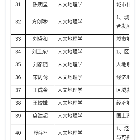
31
陈明星
人文地理学
城市化与
1
、城市可
32
方创琳
人文地理学
*
合发展
33
刘盛和
人文地理学
城市地理
34
刘卫东
人文地理学
1
、区域发
*
35
刘彦随
人文地理学
人地系统
36
宋周莺
人文地理学
经济地理
37
王成金
人文地理学
区域发展
38
王姣娥
人文地理学
经济地理
39
席建超
人文地理学
国土游憩
1
、经济地
40
杨宇
人文地理学
**
与可持续