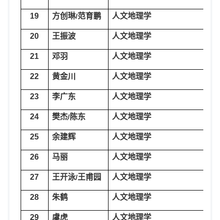
19
方创琳
范育鹏
人文地理学
城
/
20
王振波
人文地理学
城
21
邓羽
人文地理学
城
22
黄金川
人文地理学
城
23
李广东
人文地理学
城
24
樊杰
陈东
人文地理学
经
/
25
余建辉
人文地理学
经
26
马丽
人文地理学
经
27
王开泳
王甫园
人文地理学
旅
/
28
朱鹤
人文地理学
旅
29
虞虎
人文地理学
旅