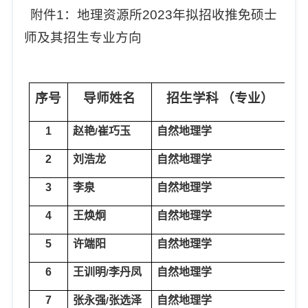
附件
1
：地理资源所
2023
年拟招收推免硕士
生导师及其招生专业方向
序号
导师姓名
招生学科
（专业）
1
赵艳
崔巧玉
自然地理学
自
/
2
刘浩龙
自然地理学
自
3
李泉
自然地理学
自
4
王焕炯
自然地理学
自
5
许端阳
自然地理学
自
6
王训明
李丹凤
自然地理学
自
/
7
张永强
张选泽
自然地理学
自
/