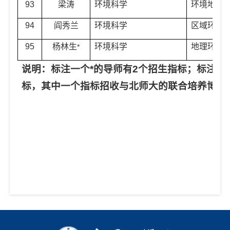
93
梁涛
环境科学
环境地理
94
阎秀兰
环境科学
区域环境
95
杨林生
环境科学
地理环境
*
说明：标注一个
*
的导师有
2
个招生指标；标注两
标，其中一个指标招收与北师大的联合培养博士