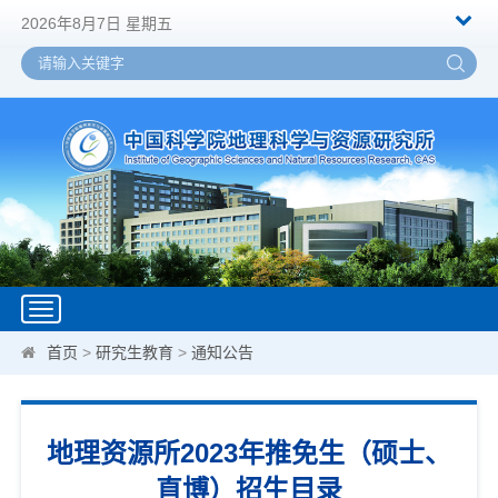
2026年8月7日 星期五
Toggle
navigation
首页
>
研究生教育
>
通知公告
地理资源所2023年推免生（硕士、
直博）招生目录