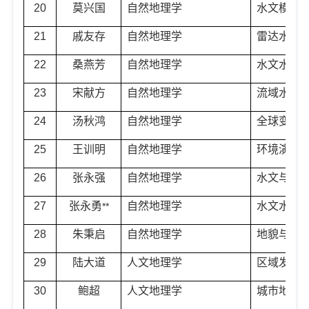
20
莫兴国
自然地理学
水文模型
21
戚友存
自然地理学
雷达水文
22
桑燕芳
自然地理学
水文水资
23
宋献方
自然地理学
流域水循
24
汤秋鸿
自然地理学
全球变化
25
王训明
自然地理学
环境演变
26
张永强
自然地理学
水文与水
27
张永勇
自然地理学
水文水资
**
28
朱秉启
自然地理学
地貌与第
29
陆大道
人文地理学
区域发展
30
鲍超
人文地理学
城市地理