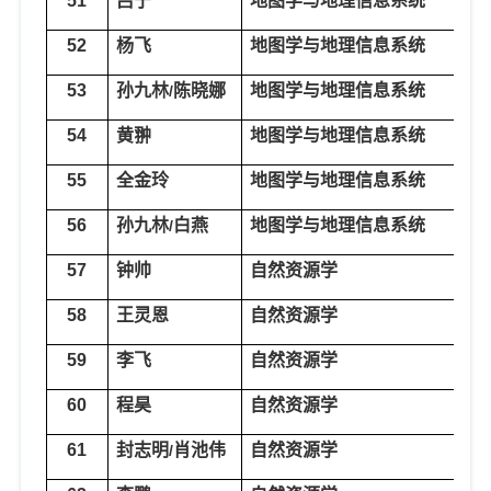
51
吕宁
地图学与地理信息系统
遥
52
杨飞
地图学与地理信息系统
遥
53
孙九林
陈晓娜
地图学与地理信息系统
遥
/
54
黄翀
地图学与地理信息系统
遥
55
全金玲
地图学与地理信息系统
遥
56
孙九林
白燕
地图学与地理信息系统
资
/
57
钟帅
自然资源学
区
58
王灵恩
自然资源学
区
59
李飞
自然资源学
区
60
程昊
自然资源学
区
61
封志明
肖池伟
自然资源学
资
/