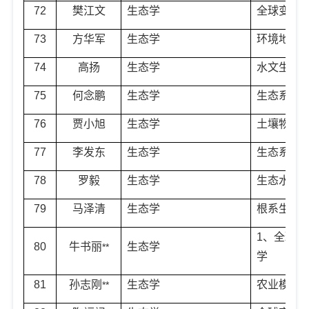
72
樊江文
生态学
全球变化
73
方华军
生态学
环境地球
74
高扬
生态学
水文生物
75
何念鹏
生态学
生态系统
76
贾小旭
生态学
土壤物理
77
李发东
生态学
生态系统
78
罗毅
生态学
生态水文
79
马泽清
生态学
根系生物
1
、全球变
80
牛书丽
生态学
**
学
81
孙志刚
生态学
农业模型
**