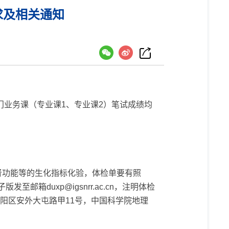
求及相关通知
门业务课（专业课1、专业课2）笔试成绩均
肾功能等的生化指标化验，体检单要有照
邮箱duxp@igsnrr.ac.cn
，注明体检
朝阳区安外大屯路甲11号，中国科学院地理