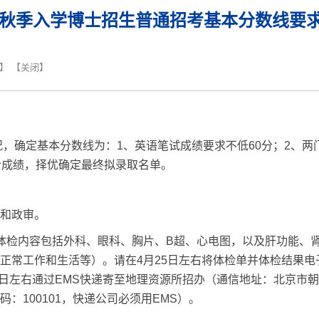
6年秋季入学博士招生普通招考基本分数线要
】 【
关闭
】
况，确定
基本分数线为：1、英语笔试成绩要求不低60分；2、两
合成绩，择优确定最终拟录取名单。
和政审。
体检内容包括外科、眼科、胸片、B超、心电图，以及肝功能、
正常工作和生活等）。请在4月25
日左右将体检单并体检结果电子版发至
0日左右通过EMS快递寄至地理资源所招办（通信地址：北京市
：100101，快递公司必须用EMS）。