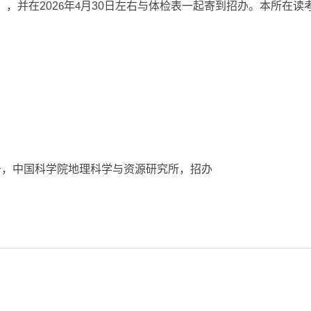
，并在202
6
年
4
月30日左右与体检表一起寄到招办。本所在读
号，中国科学院地理科学与资源研究所，招办