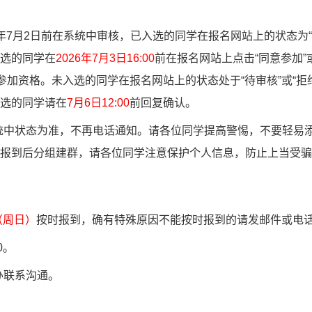
年
7
月
2
日前在系统中审核，已入选的同学在报名网站上的状态为“
选的同学在
2026
年
7
月
3
日
16:00
前在报名网站上点击“同意参加”
参加资格。未入选的同学在报名网站上的状态处于“待审核”或“拒
选的同学请在
7
月
6
日
12:00
前回复确认。
统中状态为准，不再电话通知。请各位同学提高警惕，不要轻易
报到后分组建群，请各位同学注意保护个人信息，防止上当受骗
（周日）
按时报到，确有特殊原因不能按时报到的请发邮件或电
0
。
办联系沟通。