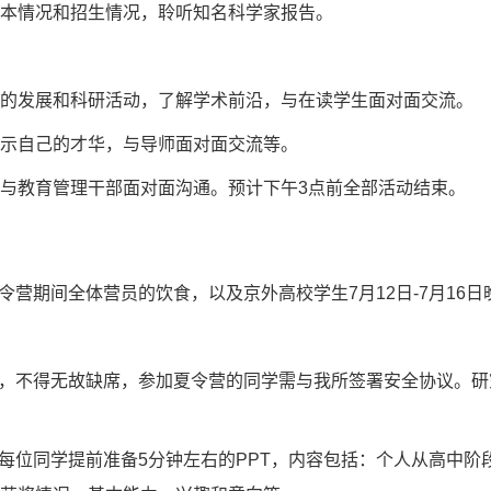
本情况和招生情况，聆听知名科学家报告。
的发展和科研活动，了解学术前沿，与在读学生面对面交流。
示自己的才华，与导师面对面交流等。
与教育管理干部面对面沟通。预计下午
3
点前全部活动结束。
令营期间全体营员的饮食，以及京外高校学生
7
月
12
日
-7
月
16
日
，不得无故缺席，参加夏令营的同学需与我所签署安全协议。研
每位同学提前准备
5
分钟左右的
PPT
，内容包括：个人从高中阶