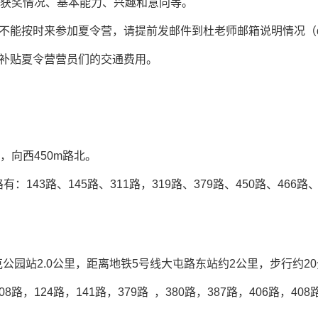
获奖情况、基本能力、兴趣和意向等。
不能按时来参加夏令营，请提前发邮件到杜老师邮箱说明情况（
补贴夏令营营员们的交通费用。
，向西
450m
路北。
路有：
143
路、
145
路、
311
路，
319
路、
379
路、
450
路、
466
路
克公园站
2.0
公里，距离地铁
5
号线大屯路东站约
2
公里，步行约
20
08
路，
124
路，
141
路，
379
路
，
380
路，
387
路，
406
路，
408