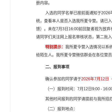
册内容。
入选的同学名单已按前面通知于
2026
统，查看本人是否入选我所夏令营。请已入
馈）。未在
7
月
3
日
16:00
前回复者视为放弃
请同学们关注网上报名审核状态，第二批入
特别提示：
我所夏令营入选情况以系
给陌生人。我所夏令营微信群会在各位营员
二、报到事项
确认参加的同学请于
2026
年
7
月
12
日
（一）
报到时间：
7
月
12
日
9:00 - 16:0
其他时间报到的同学请提前与我所招
（二）
报到地点：