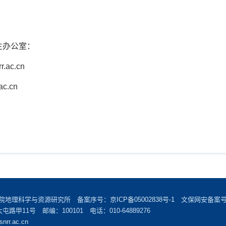
生办公室：
r.ac.cn
ac.cn
学院地理科学与资源研究所 备案序号：
京ICP备05002838号-1
文保网安备案号：1
甲11号 邮编：100101 电话：010-64889276
snrr.ac.cn