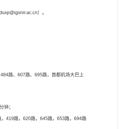
duxp@igsnrr.ac.cn
）。
、
484
路、
607
路、
695
路，首都机场大巴上
分钟；
路，
419
路，
620
路，
645
路，
653
路，
694
路