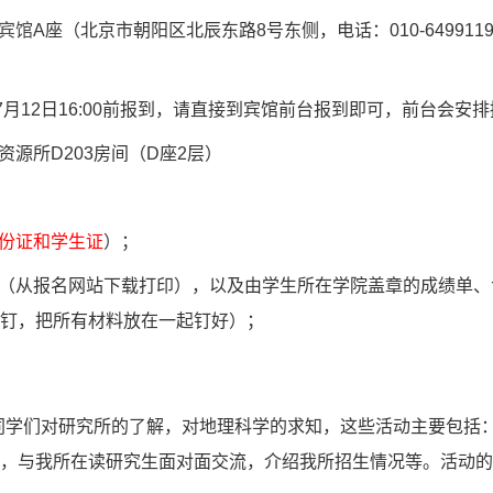
宾馆
A
座（北京市朝阳区北辰东路
8
号东侧，电话：
010-649911
7
月
12
日
16:00
前报到，请直接到宾馆前台报到即可，前台会安排
资源所
D203
房间（
D
座
2
层）
份证和学生证
）；
（从报名网站下载打印），以及由学生所在学院盖章的成绩单、
钉，把所有材料放在一起钉好）；
同学们对研究所的了解，对地理科学的求知，这些活动主要包括
，与我所在读研究生面对面交流，介绍我所招生情况等。活动的