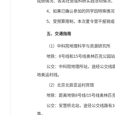
成绩情况、各类社会或科研实践活动情况、
4
、如果已确认参加的同学因特殊情况
5
、受预算限制，本次夏令营不报销或
五、交通指南
（
1
）中科院地理科学与资源研究所
地铁：
8
号线和
15
号线奥林匹克公园站
公交：中科院地理所站，途经公交线
地奥运村线。
（
2
）北京北辰亚运村宾馆
地铁：距离地铁
8
号线
/15
号线奥林匹
公交：安慧桥北站，途径公交线路有
1
等。