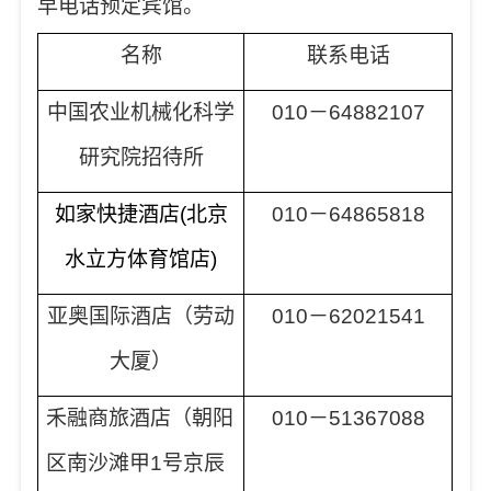
早电话预定宾馆。
名称
联系电话
中国农业机械化科学
010
－64882107
研究院招待所
如家快捷酒店(
北京
010
－64865818
水立方体育馆店)
亚奥国际酒店（劳动
010
－62021541
大厦）
禾融商旅酒店（朝阳
010
－51367088
区南沙滩甲1号京辰