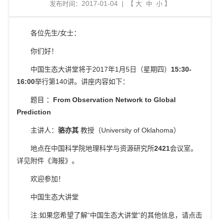
2017-01-04
发布时间：
| 【
大
中
小
】
各位先生
/
女士：
你们好！
中国生态大讲堂将于
2017
年
1
月
5
日（星期
四
）
15:30-
16:00
举行第
140
讲。讲座内容如下：
题目
：
From Observation Network to Global
Prediction
主讲人：
骆亦其
教授（
University of Oklahoma
）
地点在中国科学院地理科学与资源研究所
2421
会议室。
详见附件《海报》。
欢迎参加！
中国生态大讲堂
注
:
如果您希望了解
“
中国生态大讲堂
”
的其他信息，请点击