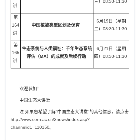
三）
08:30-11:30
讲
第
6
月
19
日（星期
164
中国植被类型区划及保育
二）
08:30-11:30
讲
第
生态系统与人类福祉：千年生态系统
6
月
21
日（星期
165
评估（
MA
）的成就及后续行动
四）
08:30-11:30
讲
欢迎参加！
中国生态大讲堂
注
:
如果您希望了解
“
中国生态大讲堂
”
的其他信息，请点击
http://www.cern.ac.cn/2news/index.asp?
channelid1=110150
。