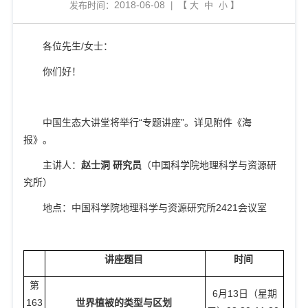
2018-06-08
发布时间：
| 【
大
中
小
】
各位先生
/
女士：
你们好！
中国生态大讲堂将举行“专题讲座”。详见附件《海
报》。
主讲人：
赵士洞
研究员
（中国科学院地理科学与资源研
究所）
地点：
中国科学院地理科学与资源研究所
2421
会议室
讲座题目
时间
第
6
月
13
日（星期
163
世界植被的类型与区划