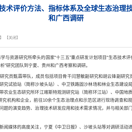
态技术评价方法、指标体系及全球生态治理技
和广西调研
】 【
关闭
】
学与资源研究所牵头的国家“十三五”重点研发计划项目“生态技术评
分析”研究团队到宁夏、贵州和广西考察和调研。
研究员甄霖带队，成员包括项目骨干闫慧敏副研究和胡云锋副研究
研究试验站（简称沙坡头站）、中卫铁路固沙林场和林业生态建设
带农业生态研究所环江喀斯特观测研究站（简称环江站）、中国地
研究机构和企业，前往
10
余个生态治理点和示范区进行现场调查和
问题的演变趋势、治理技术研发应用和技术需求情况，并与相关部
新闻媒体的高度关注，宁夏《中卫日报》、沙坡头站等对调研活动