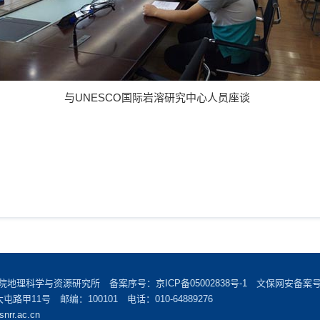
与
UNESCO
国际岩溶研究中心人员座谈
学院地理科学与资源研究所 备案序号：
京ICP备05002838号-1
文保网安备案号：1
甲11号 邮编：100101 电话：010-64889276
snrr.ac.cn