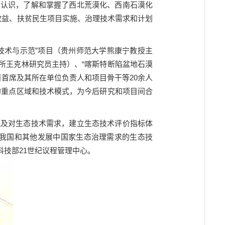
的认识，了解和掌握了西北荒漠化、西南石漠化
效益、扶贫民生项目实施、治理技术需求和计划
技术与示范”项目（贵州师范大学熊康宁教授主
所王克林研究员主持）、“喀斯特断陷盆地石漠
目首席及其所在单位负责人和项目骨干等
20
余人
的重点区域和技术模式，为今后研究和项目间合
况及对生态技术需求，建立生态技术评价指标体
我国和其他发展中国家生态治理需求的生态技
科技部
21
世纪议程管理中心。