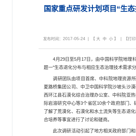
国家重点研发计划项目“生
2017-05-24
发布时间：
| 【
大
中
小
】 | 【
打印
4
月
29
日至
5
月
17
日，由中国科学院地理科
题一“生态退化分布与相应生态治理技术需求
调研团队由项目首席、中科院地理资源所
夏路桥集团公司、中卫中国科学院沙坡头沙漠
西环江县石漠化综合治理办公室、中科院亚热
际岩溶研究中心等
3
个省区
10
余个政府部门、
了解了荒漠化、石漠化和水土流失等生态退化
合培养等事宜进行了讨论和磋商。
此次调研活动引起了地方相关政府部门和