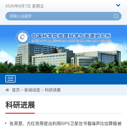
2026年8月7日 星期五
Toggle
navigation
首页
>
新闻动态
>
科研进展
科研进展
张英慧、方红亮等提出利用GPS卫星信号载噪声比估算植被