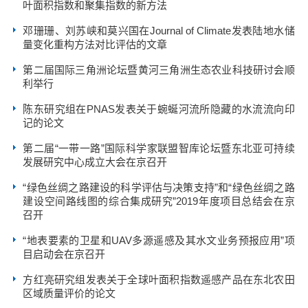
叶面积指数和聚集指数的新方法
邓珊珊、刘苏峡和莫兴国在Journal of Climate发表陆地水储
量变化重构方法对比评估的文章
第二届国际三角洲论坛暨黄河三角洲生态农业科技研讨会顺
利举行
陈东研究组在PNAS发表关于蜿蜒河流所隐藏的水流流向印
记的论文
第二届“一带一路”国际科学家联盟智库论坛暨东北亚可持续
发展研究中心成立大会在京召开
“绿色丝绸之路建设的科学评估与决策支持”和“绿色丝绸之路
建设空间路线图的综合集成研究”2019年度项目总结会在京
召开
“地表要素的卫星和UAV多源遥感及其水文业务预报应用”项
目启动会在京召开
方红亮研究组发表关于全球叶面积指数遥感产品在东北农田
区域质量评价的论文