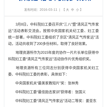
2016-03-11
发布时间：
| 【
大
中
小
】
3
月
8
日，中科院妇工委召开庆
“
三八
”
暨
“
清风正气传家
远
”
活动表彰交流会。按照中央国家机关纪工委、妇工委
统一部署，中科院妇工委组织了京区
“
清风正气传家远
”
活
动，活动共收到了
200
多份材料，取得了良好效果。
地理资源
所作为
2015
年度的协作一片片长单位获得中
科院妇工委“清风正气传家远”活动协作片优秀组织奖。
地理资源所有三位同志分别获得中央国家机关妇工
委、中科院妇工委的表彰，具体如下：
中央国家机关“最美家教短片”奖：张林秀
中科院妇工委“最佳励志家训”获得者：张国义
中科院妇工委“清风正气传家远”活动二等奖：姜亚东