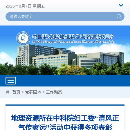
2026年8月7日 星期五
Toggle
navigation
首页
>
党群园地
>
工作动态
地理资源所在中科院妇工委“清风正
气传家远”活动中获得多项表彰