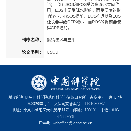
当；（3）SOS和POS受温度降水共同作
用，EOS主要受降水影响，而受温度的影
响较小；4)SOS提前、EOS推迟以及LOS
延长会导致GPP减小，而POS的提前会使
得GPP增加。
刊物名称：
遥感技术与应用
论文类别：
CSCD
版权所有 © 中国科学院地理科学与资源研究所 备案序号：
京ICP备
05002838号-1
文保网安备案号：1101080067
地址：北京市朝阳区大屯路甲11号 邮编：100101 电话：010-
64889276
Email：
weboffice@igsnrr.ac.cn