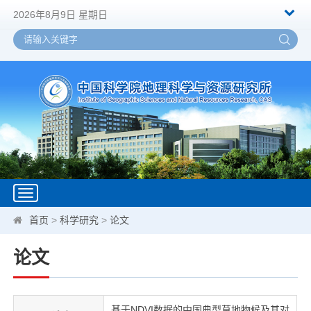
2026年8月9日 星期日
Toggle
navigation
首页
>
科学研究
>
论文
论文
基于NDVI数据的中国典型草地物候及其对