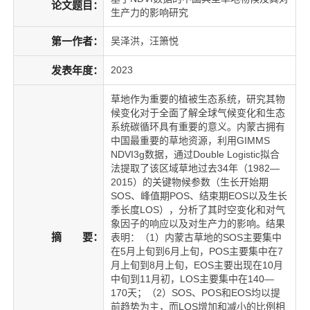
论文题目：
生产力的影响研究
第一作者：
吴泽洪，汪箫悦
发表年度：
2023
草地作为重要的植被生态系统，研究其物
候变化对于全面了解全球气候变化和生态
系统碳循环具有重要的意义。内蒙古拥有
中国最重要的草地资源，利用GIMMS
NDVI3g数据，通过Double Logistic拟合
法提取了该区域草地过去34年（1982—
2015）的关键物候参数（生长开始期
SOS、峰值期POS、结束期EOS以及生长
季长度LOS），分析了其时空变化和对气
象因子的响应以及对生产力的影响。结果
摘 要：
表明：（1）内蒙古草地的SOS主要集中
在5月上旬到6月上旬，POS主要集中在7
月上旬到8月上旬，EOS主要出现在10月
中旬到11月初，LOS主要集中在140—
170天；（2）SOS、POS和EOS均以提
前趋势为主，而LOS增加和减小的比例相