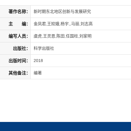
著作名称：
新时期东北地区创新与发展研究
主 编：
金凤君,王姣娥,杨宇,,马丽,刘志高
编写人员：
虞虎,王灵恩,陈田,任国柱,刘家明
出版社：
科学出版社
出版时间：
2018
其他备注：
编著