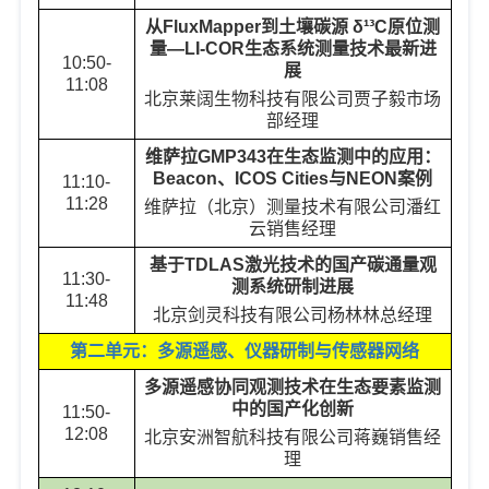
从
FluxMapper
到土壤碳源 δ
¹³
C
原位测
量—
LI-COR
生态系统测量技术最新进
10:50-
展
11:08
北京莱阔生物科技有限公司
贾子毅
市场
部经理
维萨拉
GMP343
在生态监测中的应用：
Beacon
、
ICOS Cities
与
NEON
案例
11:10-
11:28
维萨拉（北京）测量技术有限公司
潘红
云
销售经理
基于
TDLAS
激光技术的国产碳通量观
11:30-
测系统研制进展
11:48
北京剑灵科技有限公司
杨林林
总经理
第二单元：多源遥感、仪器研制与传感器网络
多源遥感协同观测技术在生态要素监测
中的国产化创新
11:50-
12:08
北京安洲智航科技有限公司
蒋巍
销售经
理