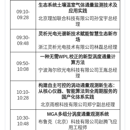
生态系统土壤温室气体通量监测技术及
应用实践
09:10-
09:28
北京理加联合科技有限公司
孙宝宇
总经
理
灵析光电光谱新技术赋能智慧生态新市
09:30-
场
09:48
浙江灵析光电技术有限公司
林磊
总经理
一种无需
WPL
校正的新型涡度通量计
算方法
09:50-
10:08
宁波海尔欣光电科技有限公司
王胤
总经
理
构建自主可控的涡动通量观测新生态：
从核心仪器、智能算法到全周期服务的
10:10-
国产化体系实践
10:28
北京雨根科技有限公司
郑宁
副总经理
MGA
多组分涡度通量观测系统
10:30-
布鲁克（北京）科技有限公司
赵腾飞
应
10:
48
用工程师