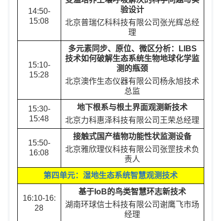
验设计
14:50-
15:08
北京普瑞亿科科技有限公司
张光辉
总经
理
多元素同步、原位、微区分析：
LIBS
技术如何破解生态系统生物地球化学监
15:10-
测的瓶颈
15:28
北京澳作生态仪器有限公司
杨永旭
技术
总监
地下根系与根土界面观测新技术
15:30-
15:48
北京力科惠泽科技有限公司
王荣
总经理
接触式国产植物功能性状监测设备
15:50-
北京雅欣理仪科技有限公司
张罡技术
负
16:08
责人
第四单元：湿地生态系统智慧观测技术
基于
IoB
的鸟类智慧环志新技术
16:10-16:
湖南环球信士科技有限公司
谢鹰飞
市场
28
经理