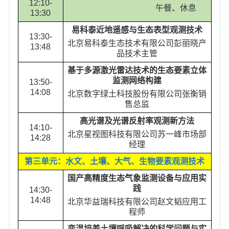
12:10-
午餐、休息
13:30
易科泰近地遥感与生态表型观测技术
13:30-
北京易科泰生态技术有限公司
彭丽晓
产
13:48
品技术主管
基于多源激光雷达技术的生态要素立体
监测网络构建
13:50-
14:08
北京数字绿土科技股份有限公司
张衡
销
售总监
高光谱及光谱反射率观测新方法
14:10-
北京星视图科技有限公司
苏一峰
市场部
14:28
经理
第三单元：水文、土壤、大气、生物要素观测技术
国产高精度生态气象监测设备与应用实
践
14:30-
14:48
北京华益瑞科技有限公司
赵文韬
应用工
程师
变温培养土壤呼吸解决的科学问题与实