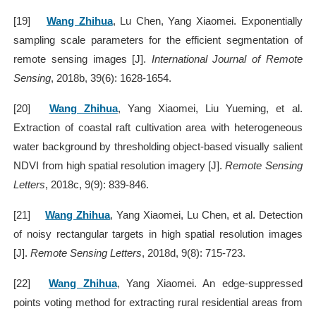
[19]
Wang Zhihua
, Lu Chen, Yang Xiaomei. Exponentially
sampling scale parameters for the efficient segmentation of
remote sensing images [J].
International Journal of Remote
Sensing
, 2018b, 39(6): 1628-1654.
[20]
Wang Zhihua
, Yang Xiaomei, Liu Yueming, et al.
Extraction of coastal raft cultivation area with heterogeneous
water background by thresholding object-based visually salient
NDVI from high spatial resolution imagery [J].
Remote Sensing
Letters
, 2018c, 9(9): 839-846.
[21]
Wang Zhihua
, Yang Xiaomei, Lu Chen, et al. Detection
of noisy rectangular targets in high spatial resolution images
[J].
Remote Sensing Letters
, 2018d, 9(8): 715-723.
[22]
Wang Zhihua
, Yang Xiaomei. An edge-suppressed
points voting method for extracting rural residential areas from