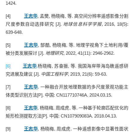
1424.
[4]
王志华
,
孟樊
,
杨晓梅
,
等
.
高空间分辨率遥感影像分割
尺度参数自动选择研究
[J].
地球信息科学学报
, 2016, 18(5):
639-648.
[5]
王志华
,
郜酷
,
杨晓梅
,
等
.
地理学视角下土地利用
/
覆
被分类发展探讨
[J].
地理研究
, 2022, 41(11): 2946-2962.
[6]
王志华
,
杨晓梅
,
苏奋振
,
等
.
我国海岸带海岛礁遥感研
究进展及建议
[J].
中国工程科学
, 2019, 21(6): 59-63.
[7]
王志华
.
一种融合开放地理数据的多尺度景观功能主
体类型识别方法
[P].
中国
: CN117710746A. 2024.03.15.
[8]
王志华
,
杨晓梅
,
周成虎
,
等
.
一种基于轮廓匹配优化的
矩形检测提取方法
[P].
中国
: CN107909083A. 2018.04.13.
[9]
王志华
,
杨晓梅
,
周成虎
.
一种遥感影像中显著性面状