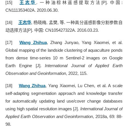
[15]
王志华
.
一种油棕林遥感提取方法
[P].
中国
:
CN111353402A. 2020.06.30.
[16]
王志华
,
杨晓梅
,
孟樊
,
等
.
一种高分遥感影像分割参数自
动选择方法
[P].
中国
: CN105427322A. 2016.03.23.
[17]
Wang Zhihua
, Zhang Junyao, Yang Xiaomei, et al.
Global mapping of the landside clustering of aquaculture ponds
from dense time-series 10 m Sentinel-2 images on Google
Earth Engine [J].
International Journal of Applied Earth
Observation and Geoinformation
, 2022, 115.
[18]
Wang Zhihua
, Yang Xiaomei, Lu Chen, et al. A scale
self-adapting segmentation approach and knowledge transfer
for automatically updating land use/cover change databases
using high spatial resolution images [J].
International Journal of
Applied Earth Observation and Geoinformation
, 2018a, 69: 88-
98.