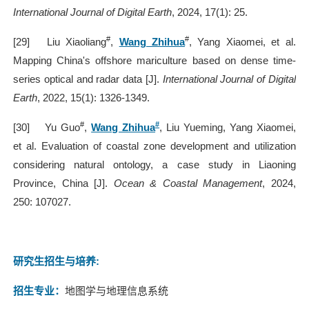
International Journal of Digital Earth
, 2024, 17(1): 25.
#
#
[29]
Liu Xiaoliang
,
Wang Zhihua
, Yang Xiaomei, et al.
Mapping China's offshore mariculture based on dense time-
series optical and radar data [J].
International Journal of Digital
Earth
, 2022, 15(1): 1326-1349.
#
#
[30]
Yu Guo
,
Wang Zhihua
, Liu Yueming, Yang Xiaomei,
et al. Evaluation of coastal zone development and utilization
considering natural ontology, a case study in Liaoning
Province, China [J].
Ocean & Coastal Management
, 2024,
250: 107027.
研究生招生与培养
:
招生专业：
地图学与地理信息系统