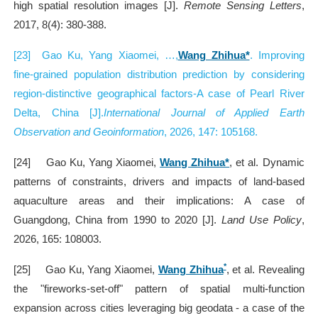
high spatial resolution images [J].
Remote Sensing Letters
,
2017, 8(4): 380-388.
[23]
Gao Ku, Yang Xiaomei, …,
Wang Zhihua*
. Improving
fine-grained population distribution prediction by considering
region-distinctive geographical factors-A case of Pearl River
Delta, China [J].
International Journal of Applied Earth
Observation and Geoinformation
, 2026, 147: 105168.
[24]
Gao Ku, Yang Xiaomei,
Wang Zhihua*
, et al. Dynamic
patterns of constraints, drivers and impacts of land-based
aquaculture areas and their implications: A case of
Guangdong, China from 1990 to 2020 [J].
Land Use Policy
,
2026, 165: 108003.
*
[25]
Gao Ku, Yang Xiaomei,
Wang Zhihua
, et al. Revealing
the "fireworks-set-off" pattern of spatial multi-function
expansion across cities leveraging big geodata - a case of the