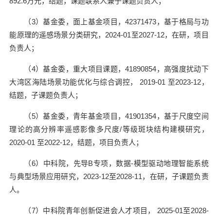
892.6
万元，结题，课题联系人兼子课题负责人；
（
3
）基金委，面上基金项目，
42371473
，基于格局与功
能原理的遥感场景分类研究，
2024-01
至
2027-12
，在研，项目
负责人；
（
4
）基金委，重大项目课题，
41890854
，高强度扰动下
大湾区海陆场景功能优化与综合调控，
2019-01
至
2023-12
，
结题，子课题负责人；
（
5
）基金委，青年基金项目，
41901354
，基于尺度空间
理论的高分辨率遥感影像多尺度
/
等级斑块结构建模研究，
2020-01
至
2022-12
，结题，项目负责人；
（
6
）中科院，先导
B
专项，数据
-
模型驱动地理智能系统
与典型场景应用研究，
2023-12
至
2028-11
，在研，子课题负责
人。
（
7
）中科院青年创新促进会人才项目，
2025-01
至
2028-