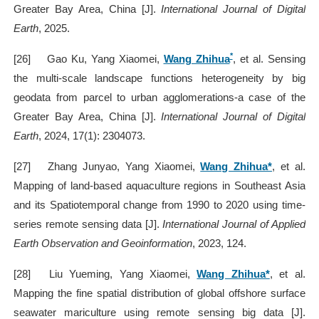
Greater Bay Area, China [J].
International Journal of Digital
Earth
, 2025.
*
[26]
Gao Ku, Yang Xiaomei,
Wang Zhihua
, et al. Sensing
the multi-scale landscape functions heterogeneity by big
geodata from parcel to urban agglomerations-a case of the
Greater Bay Area, China [J].
International Journal of Digital
Earth
, 2024, 17(1): 2304073.
[27]
Zhang Junyao, Yang Xiaomei,
Wang Zhihua*
, et al.
Mapping of land-based aquaculture regions in Southeast Asia
and its Spatiotemporal change from 1990 to 2020 using time-
series remote sensing data [J].
International Journal of Applied
Earth Observation and Geoinformation
, 2023, 124.
[28]
Liu Yueming, Yang Xiaomei,
Wang Zhihua*
, et al.
Mapping the fine spatial distribution of global offshore surface
seawater mariculture using remote sensing big data [J].