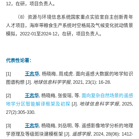
12
，在研，项目负责人。
（
8
）资源与环境信息系统国家重点实验室自主创新青年
人才项目，海岸带粮食生产系统时空格局及气候变化扰动情景
模拟，
2022-01
至
2024-12
，在研，项目负责人。
代表性论著：
[1]
王志华
,
杨晓梅
,
周成虎
.
面向遥感大数据的地学知识
图谱构想
[J].
地球信息科学学报
, 2021, 23(1): 16-28.
[2]
王志华
,
杨晓梅
,
张俊瑶
,
等
.
面向复杂自然场景的遥感
地学分区智能解译框架及初探
[J].
地球信息科学学报
, 2025,
27(2):305-330.
[3]
王志华
,
杨晓梅
,
刘岳明
,
等
.
遥感影像地学分析的地理
学原理及等级斑块建模框架
[J].
遥感学报
, 2024, 28(06): 1412-