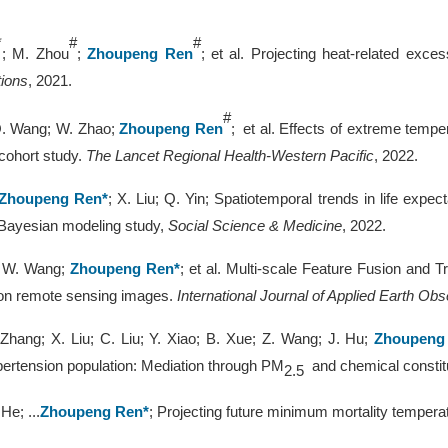
*
#
#
; M
.
Zhou
;
Zhoupeng Ren
;
et al.
Projecting heat-related exce
ions
, 2021.
#
. Wang; W. Zhao;
Zhoupeng Ren
;
et al. Effects of extreme tempe
 cohort study.
The Lancet Regional Health-Western Pacific
, 2022.
Zhoupeng Ren*
; X
.
Liu; Q
.
Yin; Spatiotemporal trends in life expe
 Bayesian modeling study,
So
cial Science & Medicine
, 202
2
.
;
W. Wang;
Zhoupeng Ren*
;
et al. Multi-scale Feature Fusion and
ion remote sensing images.
International Journal of Applied Earth Ob
 Zhang; X. Liu; C. Liu; Y. Xiao; B. Xue; Z. Wang; J. Hu;
Zhoupeng
pertension population: Mediation through PM
and chemical consti
2.5
He; ...
Zhoupeng Ren*
;
Projecting future minimum mortality tempera