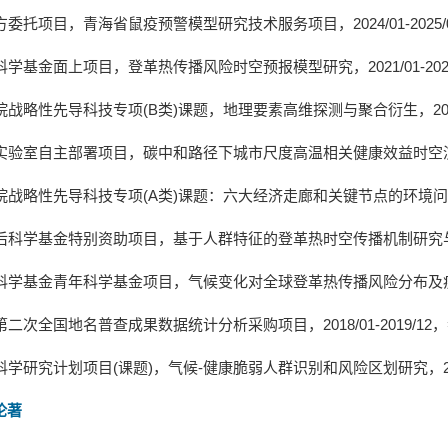
方委托项目，青海省鼠疫预警模型研究技术服务项目，
2024/01-2025/
科学基金面上项目，登革热传播风险时空预报模型研究，
2021/01-202
院战略性先导科技专项
(B
类
)
课题，地理要素高维探测与聚合衍生，
20
实验室自主部署项目，碳中和路径下城市尺度高温相关健康效益时空
院战略性先导科技专项
(A
类
)
课题：六大经济走廊和关键节点的环境问
后科学基金特别资助项目，基于人群特征的登革热时空传播机制研究
科学基金青年科学基金项目，气候变化对全球登革热传播风险分布及
第二次全国地名普查成果数据统计分析采购项目，
2018/01-2019/12
，
科学研究计划项目
(
课题
)
，气候
-
健康脆弱人群识别和风险区划研究，
论著