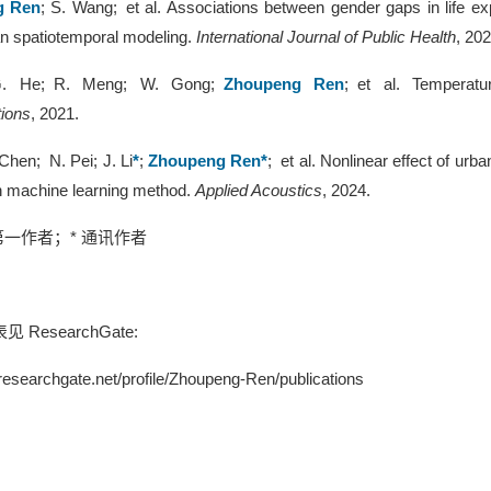
g Ren
;
S
.
Wang
;
et al.
Associations between gender gaps in life exp
n spatiotemporal modeling
.
International Journal of Public Health
, 202
. He
;
R. Meng; W. Gong;
Zhoupeng Ren
;
et al.
Temperatur
ions
, 2021.
 Chen
;
N. Pei; J. Li
*
;
Zhoupeng Ren*
;
et al.
Nonlinear effect of urba
n machine learning method
.
Applied Acoustics
, 202
4
.
第一作者；
*
通讯作者
表见
ResearchGate:
researchgate.net/profile/Zhoupeng-Ren/publications