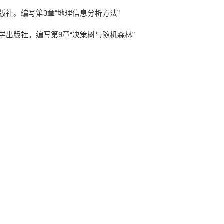
版社。编写
第
3
章“地理信息分析方法”
学出版社。编写第
9
章
“
决策树与随机森林
”