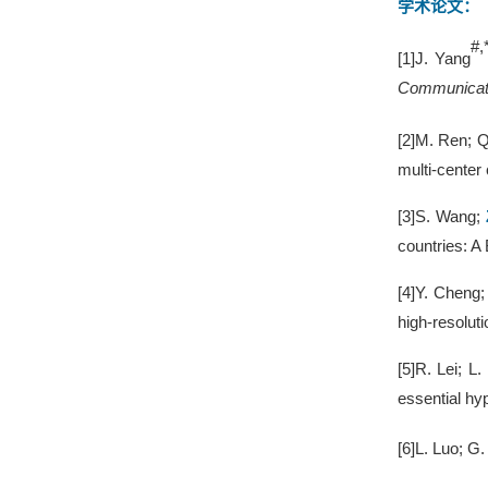
学术论文
：
#
,
[
1
]
J
.
Yang
Communicat
[
2
]
M. Ren; Q
multi-center
[
3
]
S
.
Wang;
countries: A
[
4
]
Y. Cheng
high-resolut
[
5
]
R. Lei; L.
essential hy
[
6
]
L. Luo; G. 