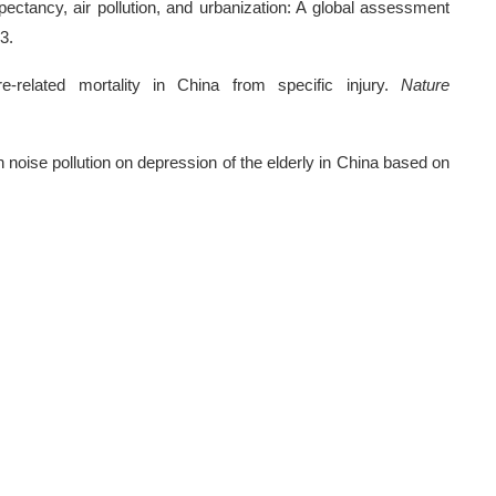
ectancy, air pollution, and urbanization: A global assessment
3
.
e-related mortality in China from specific injury
.
Nature
n noise pollution on depression of the elderly in China based on