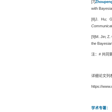
[
7
]
Zhoupen
with Bayesia
[
8
]
J. Hu
;
G
Communicat
[
9
]
M. Jin
;
Z.
the Bayesia
注：
#
共同
详细论文列
https://www.
学术专著
：