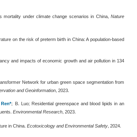
ss mortality under climate change scenarios in China,
Nature
rature on the risk of preterm birth in China: A population-based
ctancy and impacts of economic growth and air pollution in 134
 Transformer Network for urban green space segmentation from
servation and Geoinformation
, 20
23
.
 Ren*
;
B. Luo; Residential greenspace and blood lipids in an
tuents.
Environmental Research
, 20
23
.
ture in China.
Ecotoxicology and Environmental Safety
, 2024.