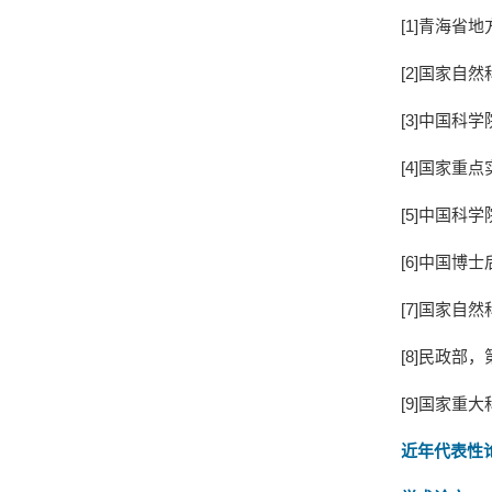
[
1
]
青海省地
[
2
]
国家自然
[
3
]
中国科学
[
4
]
国家重点
[
5
]
中国科学
[
6
]
中国博士
[
7
]
国家自然
[
8
]
民政部，
[
9
]
国家重大
近年
代表性