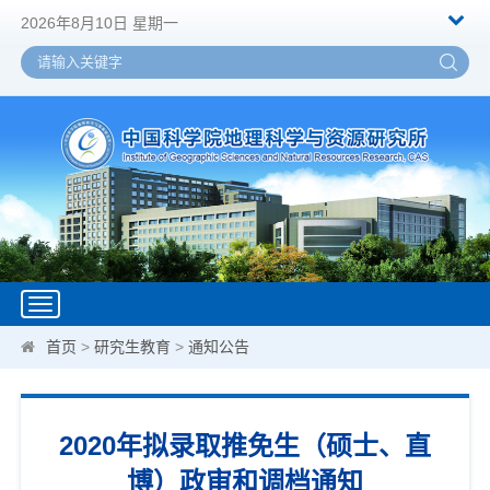
2026年8月10日 星期一
Toggle
navigation
首页
>
研究生教育
>
通知公告
2020年拟录取推免生（硕士、直
博）政审和调档通知