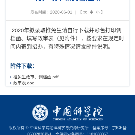
2020-06-01
发布时间：
| 【
大
中
小
】
2020年拟录取推免生请自行下载并彩色打印调
档函、填写政审表（见附件）
，
按要求在规定时
间内寄到招办，有特殊情况请发邮件说明。
附件下载：
推免生政审、调档函.pdf
政审表.doc
版权所有 © 中国科学院地理科学与资源研究所 备案序号：
京ICP备
05002838号-1
文保网安备案号：1101080067