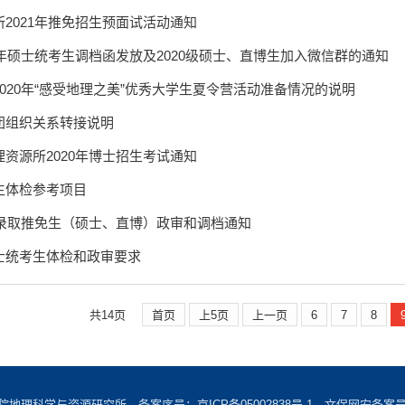
2021年推免招生预面试活动通知
0年硕士统考生调档函发放及2020级硕士、直博生加入微信群的通知
020年“感受地理之美”优秀大学生夏令营活动准备情况的说明
团组织关系转接说明
资源所2020年博士招生考试通知
生体检参考项目
拟录取推免生（硕士、直博）政审和调档通知
士统考生体检和政审要求
共14页
首页
上5页
上一页
6
7
8
学院地理科学与资源研究所 备案序号：
京ICP备05002838号-1
文保网安备案号：1